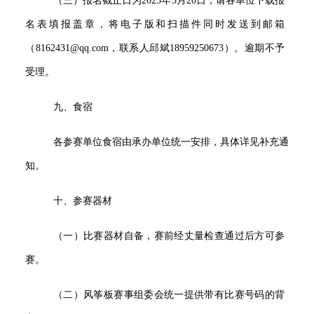
（三）报名截止日为2025年5月20日，请各单位下载报
名表填报盖章，将电子版和扫描件同时发送到邮箱
（8162431@qq.com，联系人邱斌18959250673）。逾期不予
受理。
九、食宿
各参赛单位食宿由承办单位统一安排，具体详见补充通
知。
十、参赛器材
（一）比赛器材自备，赛前经丈量检查通过后方可参
赛。
（二）风筝板赛事组委会统一提供带有比赛号码的背