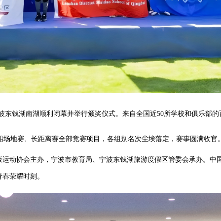
宁波东钱湖南湖顺利闭幕并举行颁奖仪式。来自全国
近
5
0所
学校和俱乐部
的
骨船场地赛、长距离赛
全部竞赛项目，各组别名次尘埃落定，赛事圆满收官
板运动协会主办，宁波市教育局、宁波东钱湖旅游度假区管委会承办。
中
青春荣耀时刻。