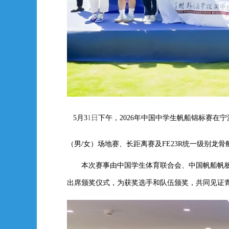
5
月
3
1
日
下午，
2026年中国中学生帆船锦标赛在
（男/女）场地赛、长距离赛
及
FE23R统一级别龙
本次赛事由中国学生体育联合会、中国帆船帆
出席颁奖仪式，为获奖选手和队伍颁奖，共同见证