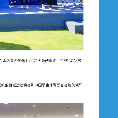
百余
名青少年选手经过
2
天激烈角逐，完成
ILCA4级
。
国帆船帆板运动协会和中国学生体育联合会
相关领导