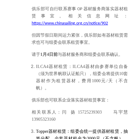
俱乐部可自行联系赛事
器材服务商落实器材租
OP
赁事宜。相关信息网址：
https://www.chinasailing.org.cn/notice/902
但因节假日期间运力紧张，
俱乐部如有器材租赁需
求
也可与组委会联系租赁事宜。
请于
1
月
4
日前
与器材服务商和
组委会联系确认。
ILCA4
器材租赁：ILCA4器材由参赛单位自备
（须为世界帆联认证船只），
组委会将提供
10
套
器材作为租赁器材，费用
1000
元
/
天（不含
帆）。
俱乐部也
可联系企业落实器材租赁事宜：
相关联系人：闫 扬 15725239303 马宇慧
13905323160
Topper
器材租赁：组委会统一提供器材租赁，抽
签分配，全套器材租金为3000元
（不含帆），