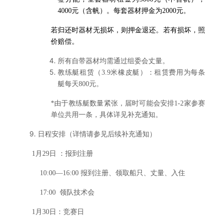
4000
元（含帆）。
每套器材押金为2000元。
若归还时器材无损坏，则押金退还。若有损坏，照
价赔偿。
所有自带器材均需通过组委会丈量。
教练艇租赁（3.9米橡皮艇）：租赁费用为每条
艇每天800元。
*
由于教练艇数量紧张，届时可能会安排1-2家参赛
单位共用一条，具体详见补充通知。
日程安排（详情请参见后续补充通知）
1
月29日 ：报到注册
10:00
—16:00 报到注册、领取船只、丈量、入住
17:00
领队技术会
1
月30日：竞赛日