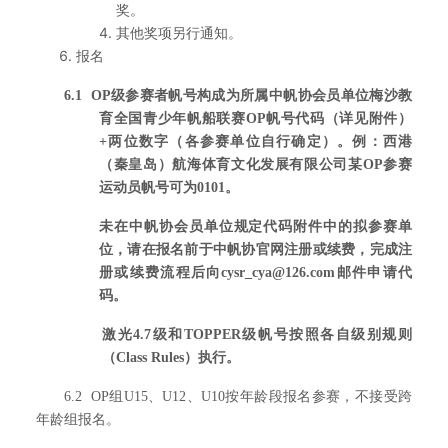
奖。
其他奖项另行通知。
报名
6.1 OP
级参赛者帆号构成为所属中帆协会员单位梅沙教
育全国青少年帆船联赛OP帆号代码（详见附件）
+两位数字（各参赛单位自行确定）。例：西港
（秦皇岛）航海体育文化发展有限公司某OP参赛
运动员帆号可为0101。
未在中帆协会员单位规定代码附件中的拟参赛单
位，请在报名前于中帆协官网注册或续费，完成注
册或续费流程后向cysr_cya@126.com邮件申请代
码。
激光4.7级和TOPPER级帆号按照各自级别规则
（Class Rules）执行。
6.2 OP
组U15、U12、U10按年龄段报名参赛，不接受跨
年龄组报名。